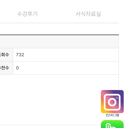
수강후기
서식자료실
조회수
732
추천수
0
인스타그램