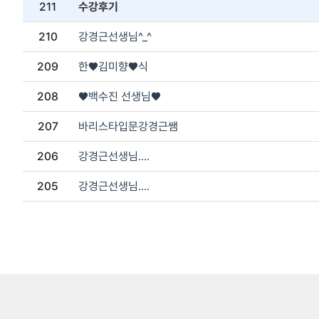
211
수강후기
210
강경근선생님^_^
209
한❤️김미향❤️식
208
♥️백수진 선생님♥️
207
바리스타입문강경근쌤
206
강경근선생님....
205
강경근선생님....