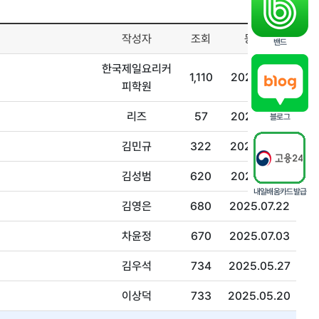
작성자
조회
등록일
밴드
한국제일요리커
1,110
2022.01.10
피학원
리즈
57
2026.07.16
블로그
김민규
322
2026.03.19
김성범
620
2025.08.11
내일배움카드발급
김영은
680
2025.07.22
차윤정
670
2025.07.03
김우석
734
2025.05.27
이상덕
733
2025.05.20