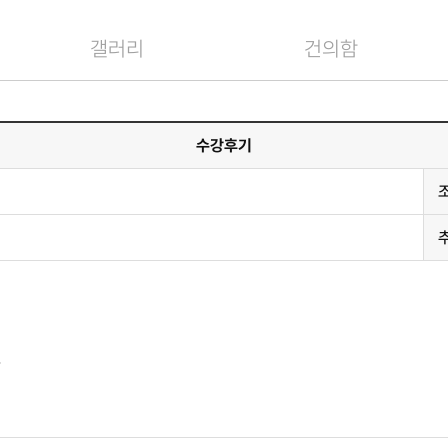
갤러리
건의함
수강후기
요