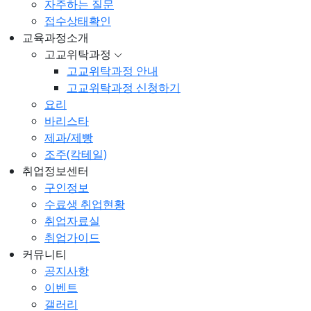
자주하는 질문
접수상태확인
교육과정소개
고교위탁과정
고교위탁과정 안내
고교위탁과정 신청하기
요리
바리스타
제과/제빵
조주(칵테일)
취업정보센터
구인정보
수료생 취업현황
취업자료실
취업가이드
커뮤니티
공지사항
이벤트
갤러리