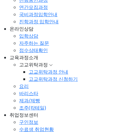
진행중인과정
연간모집과정
국비과정입학안내
진학과정 입학안내
온라인상담
입학상담
자주하는 질문
접수상태확인
교육과정소개
고교위탁과정
고교위탁과정 안내
고교위탁과정 신청하기
요리
바리스타
제과/제빵
조주(칵테일)
취업정보센터
구인정보
수료생 취업현황