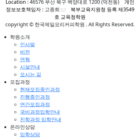
Location :
46576 부산 북구 백양대로 1200 (덕천동)
개인
정보보호책임자 :
고종희
북부교육지원청 등록 제3549
호 교육청학원
copyright ©
한국제일요리커피학원 .
All Rights Reserved.
학원소개
인사말
비전
연혁
시설안내
오시는 길
모집과정
현재모집중인과정
진행중인과정
연간모집과정
국비과정입학안내
진학과정 입학안내
온라인상담
입학상담