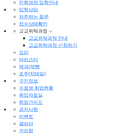
진학과정 입학안내
입학상담
자주하는 질문
접수상태확인
고교위탁과정
고교위탁과정 안내
고교위탁과정 신청하기
요리
바리스타
제과/제빵
조주(칵테일)
구인정보
수료생 취업현황
취업자료실
취업가이드
공지사항
이벤트
갤러리
건의함